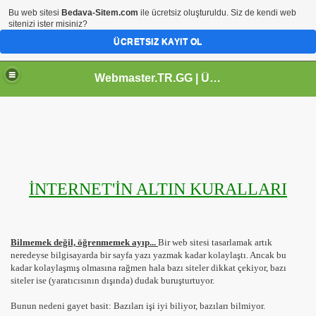
Bu web sitesi
Bedava-Sitem.com
ile ücretsiz oluşturuldu. Siz de kendi web
sitenizi ister misiniz?
ÜCRETSIZ KAYIT OL
Webmaster.TR.GG | Ücretsiz Webmaster Kaynak Sitesi
İNTERNET'İN ALTIN KURALLARI
Bilmemek değil, öğrenmemek ayıp...
Bir web sitesi tasarlamak artık
neredeyse bilgisayarda bir sayfa yazı yazmak kadar kolaylaştı. Ancak bu
kadar kolaylaşmış olmasına rağmen hala bazı siteler dikkat çekiyor, bazı
siteler ise (yaratıcısının dışında) dudak buruşturtuyor.
Bunun nedeni gayet basit: Bazıları işi iyi biliyor, bazıları bilmiyor.