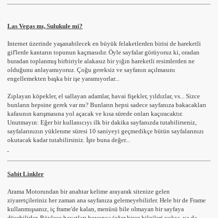
Las Vegas mı, Sulukule mi?
Internet üzerinde yaşanabilecek en büyük felaketlerden birisi de hareketli
gif'lerde kantarın topunun kaçmasıdır. Öyle sayfalar görüyoruz ki, oradan
buradan toplanmış birbiriyle alakasız bir yığın hareketli resimlerden ne
olduğunu anlayamıyoruz. Çoğu gereksiz ve sayfanın açılmasını
engellemekten başka bir işe yaramıyorlar...
Zıplayan köpekler, el sallayan adamlar, havai fişekler, yıldızlar, vs... Sizce
bunların hepsine gerek var mı? Bunların hepsi sadece sayfanıza bakacakları
kafasının karışmasına yol açacak ve kısa sürede onları kaçıracaktır.
Unutmayın: Eğer bir kullanıcıyı ilk bir dakika sayfanızda tutabilirseniz,
sayfalarınızın yüklenme süresi 10 saniyeyi geçmedikçe bütün sayfalarınızı
okutacak kadar tutabilirsiniz. İşte buna değer...
Sabit Linkler
Arama Motorundan bir anahtar kelime arayarak sitenize gelen
ziyaretçileriniz her zaman ana sayfanıza gelemeyebilirler. Hele bir de Frame
kullanmışsanız, iç frame'de kalan, menüsü bile olmayan bir sayfaya
düşebilirler. Böylece hayatları boyunca (eğer biraz bilgileri yoksa, ya da