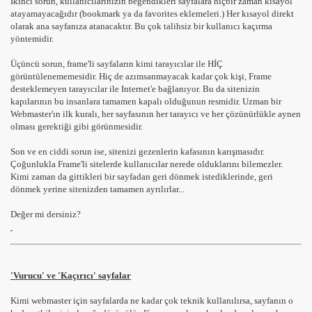
İkinci sorun, kullanıcılarınızın beğendikleri sayfalara hiçbir zaman kısayol
atayamayacağıdır (bookmark ya da favorites eklemeleri.) Her kısayol direkt
olarak ana sayfanıza atanacaktır. Bu çok talihsiz bir kullanıcı kaçırma
yöntemidir.
Üçüncü sorun, frame'li sayfaların kimi tarayıcılar ile HİÇ
görüntülenememesidir. Hiç de azımsanmayacak kadar çok kişi, Frame
desteklemeyen tarayıcılar ile Internet'e bağlanıyor. Bu da sitenizin
kapılarının bu insanlara tamamen kapalı olduğunun resmidir. Uzman bir
Webmaster'ın ilk kuralı, her sayfasının her tarayıcı ve her çözünürlükle aynen
olması gerektiği gibi görünmesidir.
Son ve en ciddi sorun ise, sitenizi gezenlerin kafasının karışmasıdır.
Çoğunlukla Frame'li sitelerde kullanıcılar nerede olduklarını bilemezler.
Kimi zaman da gittikleri bir sayfadan geri dönmek istediklerinde, geri
dönmek yerine sitenizden tamamen ayrılırlar...
Değer mi dersiniz?
'Vurucu' ve 'Kaçırıcı' sayfalar
Kimi webmaster için sayfalarda ne kadar çok teknik kullanılırsa, sayfanın o