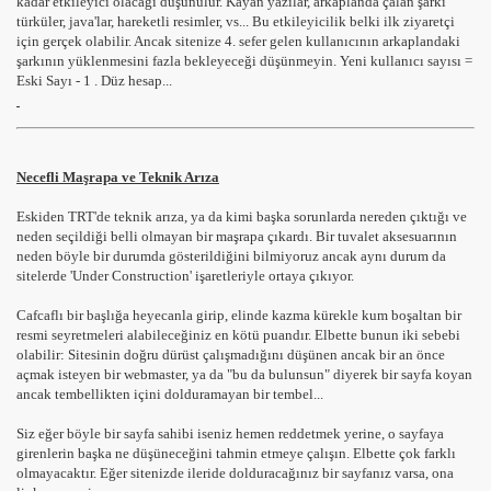
kadar etkileyici olacağı düşünülür. Kayan yazılar, arkaplanda çalan şarkı
türküler, java'lar, hareketli resimler, vs... Bu etkileyicilik belki ilk ziyaretçi
için gerçek olabilir. Ancak sitenize 4. sefer gelen kullanıcının arkaplandaki
şarkının yüklenmesini fazla bekleyeceği düşünmeyin. Yeni kullanıcı sayısı =
Eski Sayı - 1 . Düz hesap...
Necefli Maşrapa ve Teknik Arıza
Eskiden TRT'de teknik arıza, ya da kimi başka sorunlarda nereden çıktığı ve
neden seçildiği belli olmayan bir maşrapa çıkardı. Bir tuvalet aksesuarının
neden böyle bir durumda gösterildiğini bilmiyoruz ancak aynı durum da
sitelerde 'Under Construction' işaretleriyle ortaya çıkıyor.
Cafcaflı bir başlığa heyecanla girip, elinde kazma kürekle kum boşaltan bir
resmi seyretmeleri alabileceğiniz en kötü puandır. Elbette bunun iki sebebi
olabilir: Sitesinin doğru dürüst çalışmadığını düşünen ancak bir an önce
açmak isteyen bir webmaster, ya da "bu da bulunsun" diyerek bir sayfa koyan
ancak tembellikten içini dolduramayan bir tembel...
Siz eğer böyle bir sayfa sahibi iseniz hemen reddetmek yerine, o sayfaya
girenlerin başka ne düşüneceğini tahmin etmeye çalışın. Elbette çok farklı
olmayacaktır. Eğer sitenizde ileride dolduracağınız bir sayfanız varsa, ona