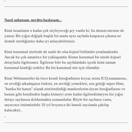
Nasıl anlatsam, nerden başlasam...
Kimi insanların o kadar çok söyleyeceği şey vardır ki, bu durum sitesine de
yansır. Bir yığın değişik başlık bir arada aynı sayfada karşınıza çıkarsa ne
demek istediğimizi daha iyi anlayabilirsiniz.
Kimi kurumsal sitelerde de nadir de olsa kişisel bölümler yeralmaktadır.
Ancak bu çok amatörce bir yaklaşımdır. Kimse kurumsal bir sitede kişisel
detaylarla ilgilenmez. İlgilense bile bu sayfalardaki içerik kimi zaman
kurumsal kimliği zedeler. Bu bir kurumsal site için ölümdür.
Kimi Webmasterler da önce kendi fotoğraflarını koyar, sonra ICQ numarasını,
en sevdiği arkadaşının linkini, en sevdiği yemekleri, son gittiği süper filmi,
"harika bir hatun" olarak nitelendirdiği mankenlerim üryan fotoğraflarını ve
bunun gibi kendinden başka kimseyi zerre kadar ilgilendirmeyen bir yığın
detayı sayfasına doldurmakta uzmandırlar. Böyle bir sayfanız varsa,
sayacınız önümüzdeki 10 yıl boyunca iki haneli sayılarda çakılıp
kalacaktır...