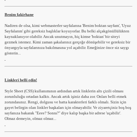
Benim fakirhane
Nadiren de olsa, kimi webmasterler sayfalarına 'Benim boktan sayfam', 'Uyuz
Sayfalarım' gibi gereksiz başlıklar koyuyorlar. Bu belki alçakgönüllülükten
kaynaklanıyor olabilir. Ancak unutmayın, hiç kimse 'boktan' bir siteyi
gezmek istemez. Kimi zaman şakalarınız gerçeğe dönüşebilir ve gereksiz bir
önyargıyla sayfalarınıza bakılmasına yol açabilir. Emeğinize önce siz saygı
gösterin...
Linkleri belli edin!
Style Sheet (CSS) kullanımının ardından artık linklerin altı çizili olması
zorunluluğu ortadan kalktı. Ancak artık işiniz daha zor. Onları belli etmek
zorundasınız. Rengi, dolgusu ve hatta karakterleri farklı olmalı. Sizin için
gayet belirgin olan linkler başkaları için olmayabilir. Ve ziyaretçiniz boş boş
sayfanıza bakarak "Eeee? Sonra?" diye kalıp başka bir adrese 'uçabilir'.
Olmaz demeyin, olmaz olmaz...