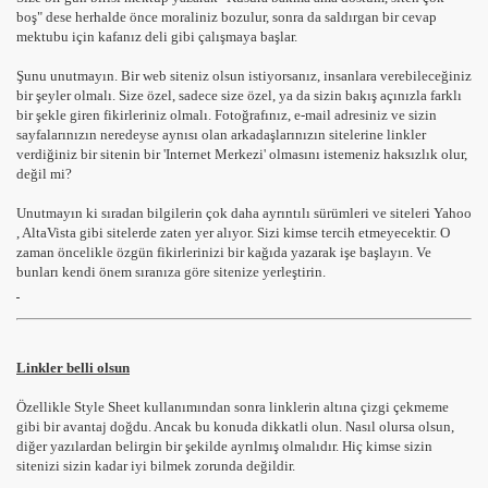
boş" dese herhalde önce moraliniz bozulur, sonra da saldırgan bir cevap
mektubu için kafanız deli gibi çalışmaya başlar.
Şunu unutmayın. Bir web siteniz olsun istiyorsanız, insanlara verebileceğiniz
bir şeyler olmalı. Size özel, sadece size özel, ya da sizin bakış açınızla farklı
bir şekle giren fikirleriniz olmalı. Fotoğrafınız, e-mail adresiniz ve sizin
sayfalarınızın neredeyse aynısı olan arkadaşlarınızın sitelerine linkler
verdiğiniz bir sitenin bir 'Internet Merkezi' olmasını istemeniz haksızlık olur,
değil mi?
Unutmayın ki sıradan bilgilerin çok daha ayrıntılı sürümleri ve siteleri Yahoo
, AltaVista gibi sitelerde zaten yer alıyor. Sizi kimse tercih etmeyecektir. O
zaman öncelikle özgün fikirlerinizi bir kağıda yazarak işe başlayın. Ve
bunları kendi önem sıranıza göre sitenize yerleştirin.
Linkler belli olsun
Özellikle Style Sheet kullanımından sonra linklerin altına çizgi çekmeme
gibi bir avantaj doğdu. Ancak bu konuda dikkatli olun. Nasıl olursa olsun,
diğer yazılardan belirgin bir şekilde ayrılmış olmalıdır. Hiç kimse sizin
sitenizi sizin kadar iyi bilmek zorunda değildir.