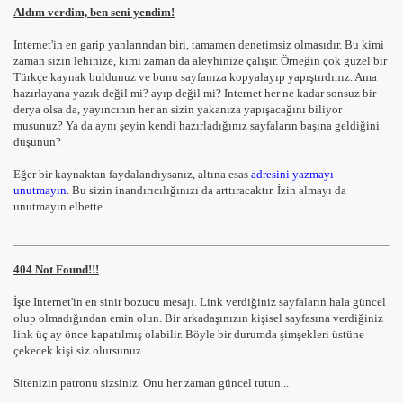
Aldım verdim, ben seni yendim!
Internet'in en garip yanlarından biri, tamamen denetimsiz olmasıdır. Bu kimi
zaman sizin lehinize, kimi zaman da aleyhinize çalışır. Örneğin çok güzel bir
Türkçe kaynak buldunuz ve bunu sayfanıza kopyalayıp yapıştırdınız. Ama
hazırlayana yazık değil mi? ayıp değil mi? Internet her ne kadar sonsuz bir
derya olsa da, yayıncının her an sizin yakanıza yapışacağını biliyor
musunuz? Ya da aynı şeyin kendi hazırladığınız sayfaların başına geldiğini
düşünün?
Eğer bir kaynaktan faydalandıysanız, altına esas
adresini yazmayı
unutmayın
. Bu sizin inandırıcılığınızı da arttıracaktır. İzin almayı da
unutmayın elbette...
404 Not Found!!!
İşte Internet'in en sinir bozucu mesajı. Link verdiğiniz sayfaların hala güncel
olup olmadığından emin olun. Bir arkadaşınızın kişisel sayfasına verdiğiniz
link üç ay önce kapatılmış olabilir. Böyle bir durumda şimşekleri üstüne
çekecek kişi siz olursunuz.
Sitenizin patronu sizsiniz. Onu her zaman güncel tutun...