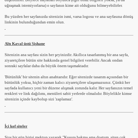
uğraşmak istemiyorlarsa) o sayfanın kime ait olduğunu bilmeyebilirler.
Bu yüzden her sayfanızda sitenizin ismi, varsa logosu ve ana sayfasına dönüş
linkinin bulunduğundan emin olun.
Altı Kaval üstü Şişhane
Sitenizin ana sayfası sizin her şeyinizdir. Akıllıca tasarlanmış bir ana sayfa,
ziyaretçilere bütün site hakkında genel bilgileri verebilir. Ancak ondan
sonraki sayfalar daha da büyük önem taşımaktadır.
'Bütünlük' bir sitenin altın anahtarıdır. Eğer sitenizde tasarım açısından bir
bütünlük yoksa, hiçbir zaman kalıcı ziyaretçilere ulaşamazsınız. Çünkü her
sayfada kullanıcı yeni bir düzene alışmak zorunda kalır. Her sayfanızın temel
renkleri ve link dağılımı, menüleri sabit yerlerde olmalıdır. Böylelikle kimse
sitenizin içinde kaybolup sizi 'zaplamaz'.
İçi kof siteler
Size bir gün birisi mektup yazarak "Kusura bakma ama dostum, siten çok