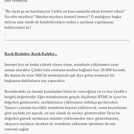
link vermeyin.
"Bu sayfa şu an hazırlanıyor. Lütfen en kısa zamanda tekrar kontrol ediniz"
Siz eder miydiniz? Hatırlar mıydınız kontrol etmeyi? O aradığınız başka
milyon tane sitede de bulabilecekken neden o sayfanın yapılmasını
bekleyesiniz ki?
Kırık Resimler, Kırık Kalpler...
Internet hızı ne kadar yüksek olursa olsun, resimlerin yüklenmesi uzun
zaman alacaktır. Çünkü hala ortalama modem bağlantı hızı 28.800 hızında.
Bu durum da sizin 56K'lık modeminizle şak diye gelen resminizi bir
başkasına dakikalarca naz yapacaktır.
Resimlerdeki en önemli konulardan birisi de vereceğiniz en ve boy (width e
height) değerleridir. Eğer resimlerinizin gerçek ölçülerini HTML'in içine bu
değerleri girmezseniz, sayfalarınızın yüklenmesi oldukça gecikecektir.
Tarayıcı yazılım öncelikle resimlerin hepsini yükleyecek, sonra boyutlarına
göre sayfada yer açacak, en son olarak da sayfayı gösterecektir. Oysa bu
değerleri girerek sayfanızın resimler yüklenmeden önce gösterilmesini,
okuyucu sayfanızı okurken de resimlerin yüklenme işleminin devam
etmesini sağlar.