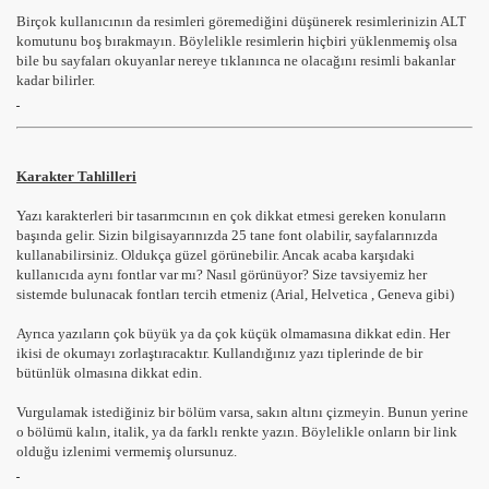
Birçok kullanıcının da resimleri göremediğini düşünerek resimlerinizin ALT
komutunu boş bırakmayın. Böylelikle resimlerin hiçbiri yüklenmemiş olsa
bile bu sayfaları okuyanlar nereye tıklanınca ne olacağını resimli bakanlar
kadar bilirler.
Karakter Tahlilleri
Yazı karakterleri bir tasarımcının en çok dikkat etmesi gereken konuların
başında gelir. Sizin bilgisayarınızda 25 tane font olabilir, sayfalarınızda
kullanabilirsiniz. Oldukça güzel görünebilir. Ancak acaba karşıdaki
kullanıcıda aynı fontlar var mı? Nasıl görünüyor? Size tavsiyemiz her
sistemde bulunacak fontları tercih etmeniz (Arial, Helvetica , Geneva gibi)
Ayrıca yazıların çok büyük ya da çok küçük olmamasına dikkat edin. Her
ikisi de okumayı zorlaştıracaktır. Kullandığınız yazı tiplerinde de bir
bütünlük olmasına dikkat edin.
Vurgulamak istediğiniz bir bölüm varsa, sakın altını çizmeyin. Bunun yerine
o bölümü kalın, italik, ya da farklı renkte yazın. Böylelikle onların bir link
olduğu izlenimi vermemiş olursunuz.